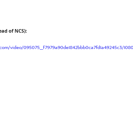
ad of NCS):
ic.com/video/095075_f7979a90de1842bbb0ca7fd1a49245c3/108