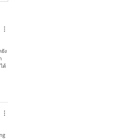
ยัง
า
ได้
ng 