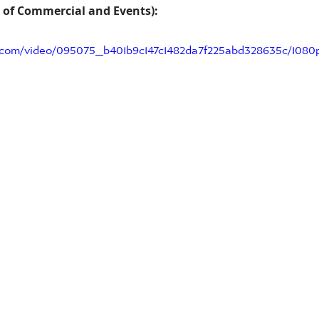
d of Commercial and Events):
ic.com/video/095075_b401b9c147c1482da7f225abd328635c/1080