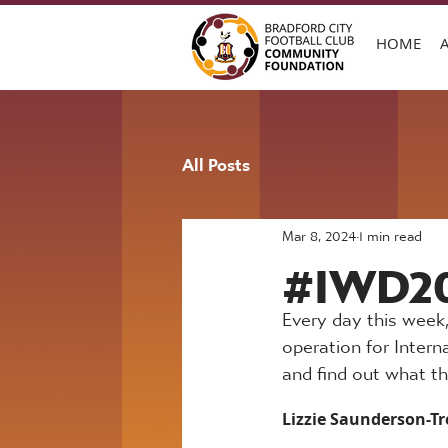
HOME
All Posts
Mar 8, 2024
1 min read
#IWD20
Every day this week,
operation for Inter
and find out what th
Lizzie Saunderson-Tr