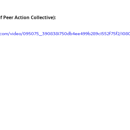
 Peer Action Collective):
ic.com/video/095075_3908381750db4ee499b289c1552f75f2/108