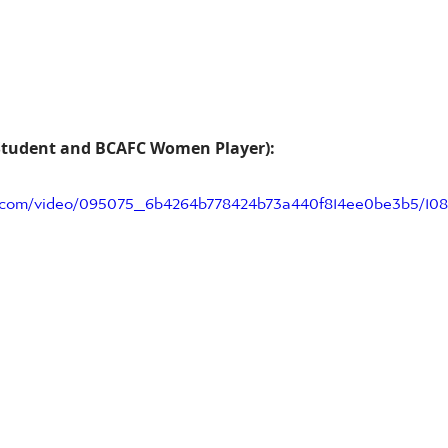
Student and BCAFC Women Player):
tic.com/video/095075_6b4264b778424b73a440f814ee0be3b5/108