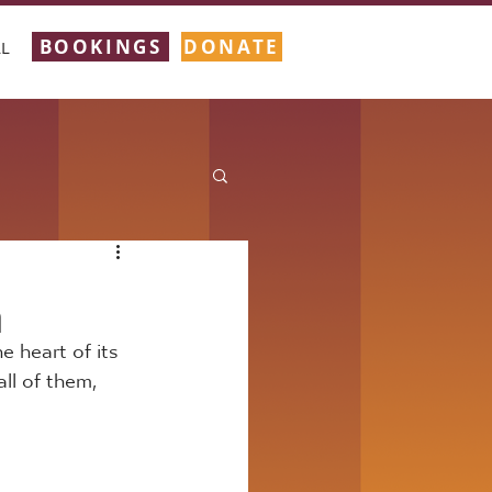
BOOKINGS
DONATE
L
n
 heart of its 
ll of them, 