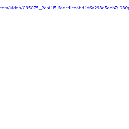
ic.com/video/095075_2cb141516adc41ceabd4d6a298d5aeb7/1080